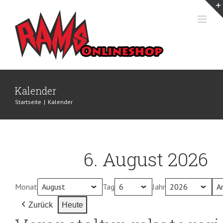
Zum
Inhalt
springen
Kalender
Startseite
|
Kalender
6. August 2026
Monat
Tag
Jahr
Zurück
Heute