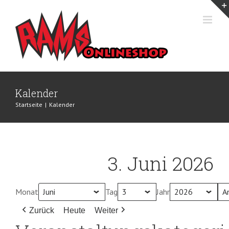
Zum
Inhalt
springen
Kalender
Startseite
|
Kalender
3. Juni 2026
Monat
Tag
Jahr
Zurück
Heute
Weiter