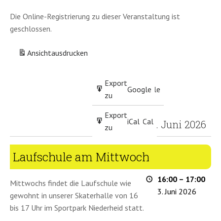
Die Online-Registrierung zu dieser Veranstaltung ist
geschlossen.
Ansicht
ausdrucken
Eintragen
Export
Google
Google
in
zu
Abonnieren
Export
iCal
iCal
3. Juni 2026
in
zu
Laufschule
Laufschule am Mittwoch
am
Mittwoch
16:00
–
17:00
Mittwochs findet die Laufschule wie
3. Juni 2026
gewohnt in unserer Skaterhalle von 16
bis 17 Uhr im Sportpark Niederheid statt.