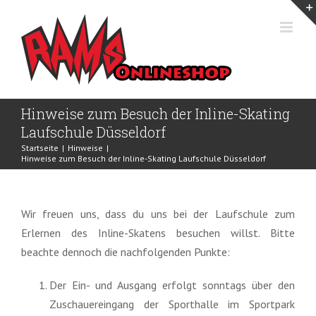
Zum
Inhalt
springen
Hinweise zum Besuch der Inline-Skating
Laufschule Düsseldorf
Startseite
|
Hinweise
|
Hinweise zum Besuch der Inline-Skating Laufschule Düsseldorf
Wir freuen uns, dass du uns bei der Laufschule zum
Erlernen des Inline-Skatens besuchen willst. Bitte
beachte dennoch die nachfolgenden Punkte:
Der Ein- und Ausgang erfolgt sonntags über den
Zuschauereingang der Sporthalle im Sportpark