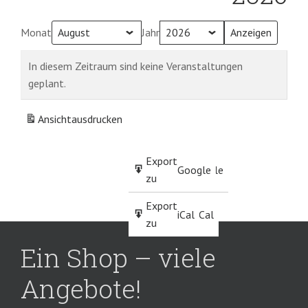
Monat
Jahr
In diesem Zeitraum sind keine Veranstaltungen
geplant.
Ansicht
ausdrucken
Eintragen
Export
Google
Google
in
zu
Abonnieren
Export
iCal
iCal
in
zu
Ein Shop – viele
Angebote!