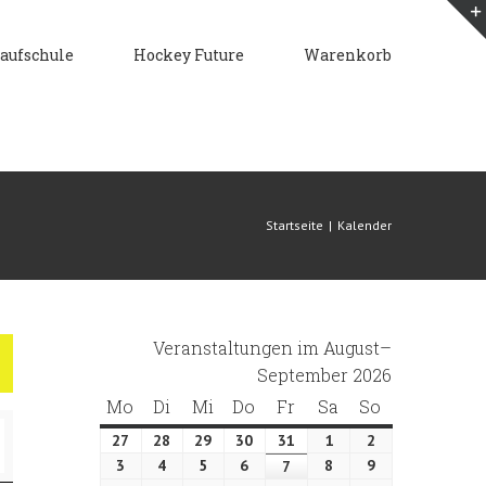
aufschule
Hockey Future
Warenkorb
Startseite
|
Kalender
Veranstaltungen im August–
September 2026
Mo
Montag
Di
Dienstag
Mi
Mittwoch
Do
Donnerstag
Fr
Freitag
Sa
Samstag
So
Sonntag
27
27.
28
28.
29
29.
30
30.
31
31.
1
1.
2
2.
Juli
Juli
Juli
Juli
Juli
August
August
3
3.
4
4.
5
5.
6
6.
8
8.
9
9.
7
7.