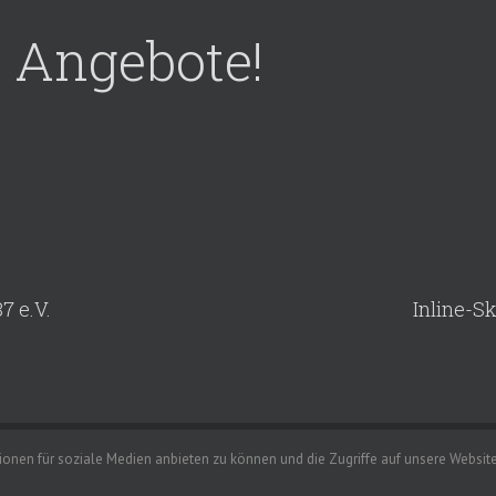
e Angebote!
7 e.V.
Inline-S
V. | Alle Rechte vorbehalten |
Impressum
|
Datenschutzerklärung
onen für soziale Medien anbieten zu können und die Zugriffe auf unsere Website 