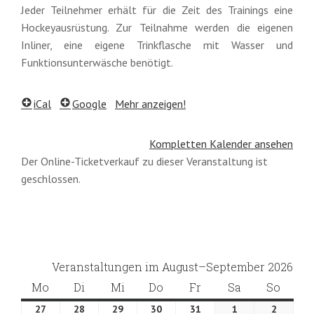
Jeder Teilnehmer erhält für die Zeit des Trainings eine
Hockeyausrüstung. Zur Teilnahme werden die eigenen
Inliner, eine eigene Trinkflasche mit Wasser und
Funktionsunterwäsche benötigt.
iCal
Google
Mehr anzeigen!
Kompletten Kalender ansehen
Der Online-Ticketverkauf zu dieser Veranstaltung ist
geschlossen.
Veranstaltungen im August–September 2026
Mo
Montag
Di
Dienstag
Mi
Mittwoch
Do
Donnerstag
Fr
Freitag
Sa
Samstag
So
Sonnt
27
27.
28
28.
29
29.
30
30.
31
31.
1
1.
2
2.