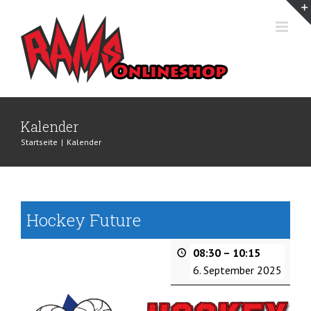
Zum
Inhalt
springen
Kalender
Startseite
|
Kalender
Hockey Future
08:30
–
10:15
6. September 2025