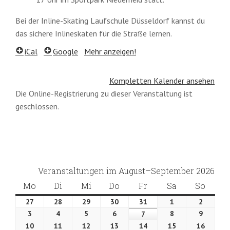
Bei der Inline-Skating Laufschule Düsseldorf kannst du
das sichere Inlineskaten für die Straße lernen.
iCal
Google
Mehr anzeigen!
Kompletten Kalender ansehen
Die Online-Registrierung zu dieser Veranstaltung ist
geschlossen.
Veranstaltungen im August–September 2026
Mo
Montag
Di
Dienstag
Mi
Mittwoch
Do
Donnerstag
Fr
Freitag
Sa
Samstag
So
Sonnt
27
27.
28
28.
29
29.
30
30.
31
31.
1
1.
2
2.
Juli
Juli
Juli
Juli
Juli
August
August
3
3.
4
4.
5
5.
6
6.
8
8.
9
9.
7
7.
2026
2026
2026
2026
2026
2026
2026
August
August
August
August
August
August
August
10
10.
11
11.
12
12.
13
13.
14
14.
15
15.
16
16.