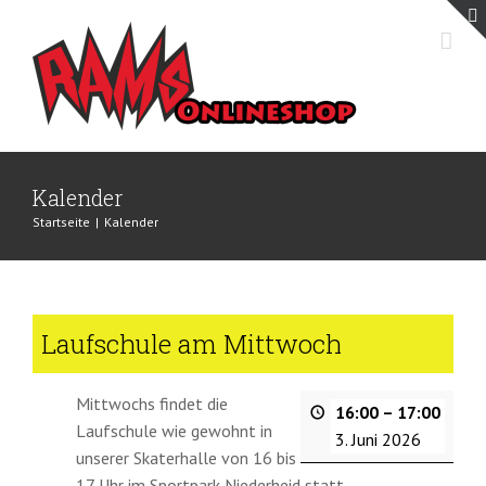
Zum
Inhalt
springen
Kalender
Startseite
|
Kalender
Laufschule am Mittwoch
Mittwochs findet die
16:00
–
17:00
Laufschule wie gewohnt in
3. Juni 2026
unserer Skaterhalle von 16 bis
17 Uhr im Sportpark Niederheid statt.